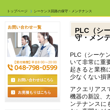
トップページ
シーケンス回路の保守・メンテナンス
PLC（シ
守・メン
PLC（シー
いて非常に重
起きると業務
少なくない損
アクエリアス
機器の新設、
ンテナンスに