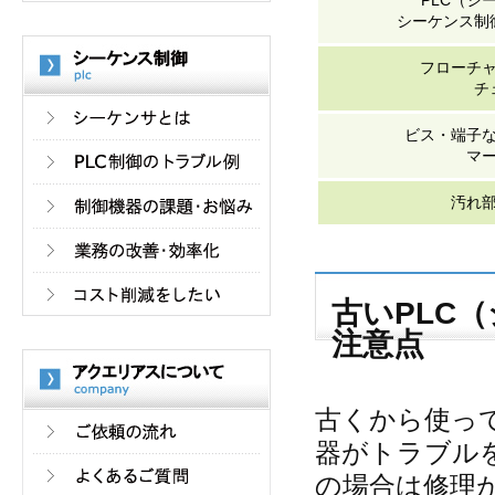
PLC（シ
シーケンス制
フローチ
チ
ビス・端子
マ
汚れ
古いPLC
注意点
古くから使っ
器がトラブル
の場合は修理